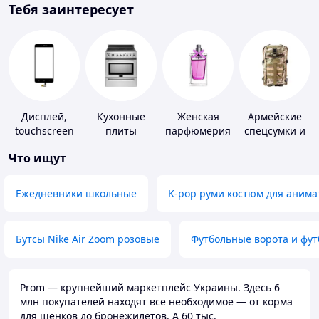
Тебя заинтересует
Дисплей,
Кухонные
Женская
Армейские
touchscreen
плиты
парфюмерия
спецсумки и
для
рюкзаки
Что ищут
телефонов
Ежедневники школьные
K-pop руми костюм для анима
Бутсы Nike Air Zoom розовые
Футбольные ворота и фу
Prom — крупнейший маркетплейс Украины. Здесь 6
млн покупателей находят всё необходимое — от корма
для щенков до бронежилетов. А 60 тыс.