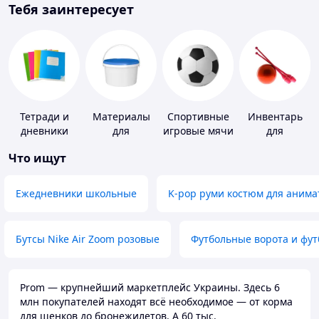
Тебя заинтересует
Тетради и
Материалы
Спортивные
Инвентарь
дневники
для
игровые мячи
для
устройства
гимнастики
Что ищут
полимерных
полов
Ежедневники школьные
K-pop руми костюм для анима
Бутсы Nike Air Zoom розовые
Футбольные ворота и фу
Prom — крупнейший маркетплейс Украины. Здесь 6
млн покупателей находят всё необходимое — от корма
для щенков до бронежилетов. А 60 тыс.