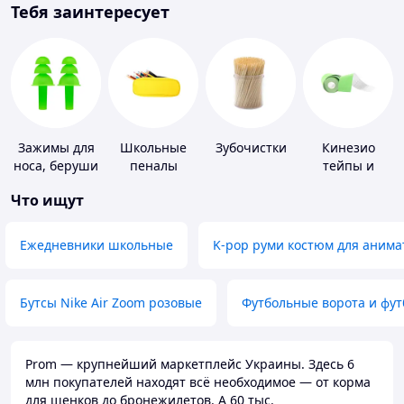
Тебя заинтересует
Зажимы для
Школьные
Зубочистки
Кинезио
носа, беруши
пеналы
тейпы и
для плавания
средства для
Что ищут
тейпирования
Ежедневники школьные
K-pop руми костюм для анима
Бутсы Nike Air Zoom розовые
Футбольные ворота и фу
Prom — крупнейший маркетплейс Украины. Здесь 6
млн покупателей находят всё необходимое — от корма
для щенков до бронежилетов. А 60 тыс.