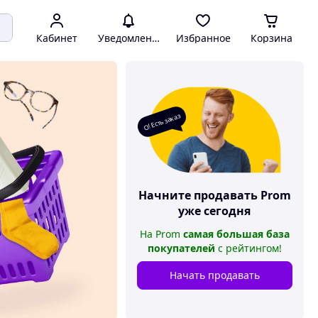
Кабинет
Уведомления
Избранное
Корзина
О! Есть заказ
Начните продавать
Prom
уже сегодня
На
Prom
самая большая база
покупателей
с рейтингом
!
Начать продавать