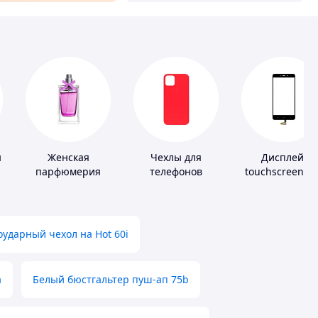
ы
Женская
Чехлы для
Дисплей,
парфюмерия
телефонов
touchscreen д
телефонов
ударный чехол на Hot 60i
а
Белый бюстгальтер пуш-ап 75b