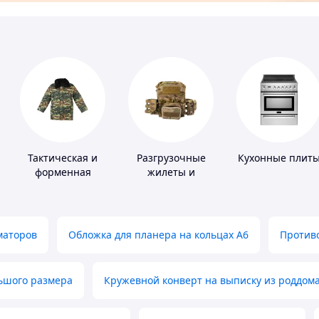
Тактическая и
Разгрузочные
Кухонные плит
форменная
жилеты и
одежда
плитоноски без
плит
маторов
Обложка для планера на кольцах А6
Противо
льшого размера
Кружевной конверт на выписку из роддом