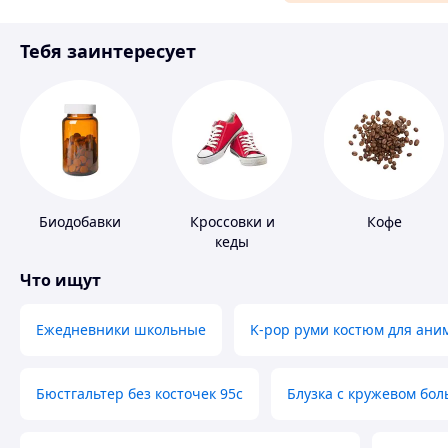
Материалы для ремонта
Тебя заинтересует
Спорт и отдых
Биодобавки
Кроссовки и
Кофе
кеды
Что ищут
Ежедневники школьные
K-pop руми костюм для ани
Бюстгальтер без косточек 95с
Блузка с кружевом бо