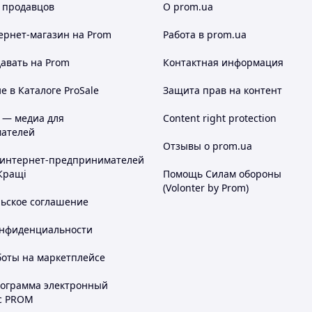
 продавцов
О prom.ua
ернет-магазин
на Prom
Работа в prom.ua
авать на Prom
Контактная информация
 в Каталоге ProSale
Защита прав на контент
 — медиа для
Content right protection
ателей
Отзывы о prom.ua
 интернет-предпринимателей
Кращі
Помощь Силам обороны
(Volonter by Prom)
льское соглашение
онфиденциальности
боты на маркетплейсе
рограмма электронный
с PROM