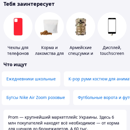
Тебя заинтересует
Чехлы для
Корма и
Армейские
Дисплей,
телефонов
лакомства для
спецсумки и
touchscreen
домашних
рюкзаки
для
Что ищут
животных и
телефонов
птиц
Ежедневники школьные
K-pop руми костюм для анима
Бутсы Nike Air Zoom розовые
Футбольные ворота и фу
Prom — крупнейший маркетплейс Украины. Здесь 6
млн покупателей находят всё необходимое — от корма
для щенков до бронежилетов. А 60 тыс.