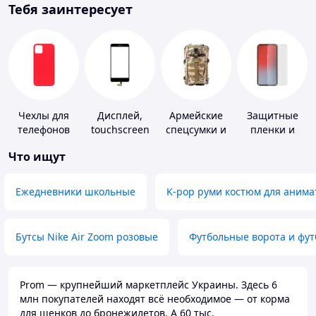
Тебя заинтересует
Чехлы для
Дисплей,
Армейские
Защитные
телефонов
touchscreen
спецсумки и
пленки и
для
рюкзаки
стекла для
Что ищут
телефонов
портативных
устройств
Ежедневники школьные
K-pop руми костюм для анима
Бутсы Nike Air Zoom розовые
Футбольные ворота и фу
Prom — крупнейший маркетплейс Украины. Здесь 6
млн покупателей находят всё необходимое — от корма
для щенков до бронежилетов. А 60 тыс.