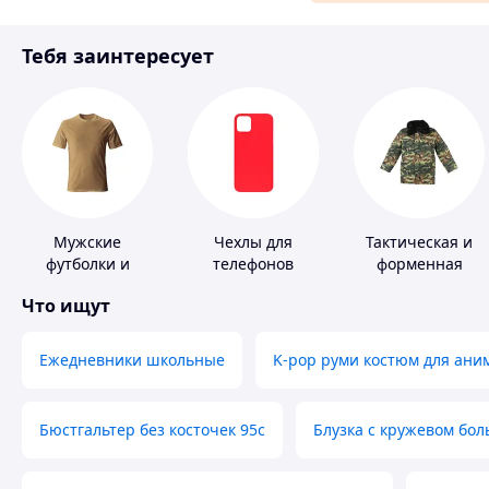
Материалы для ремонта
Тебя заинтересует
Спорт и отдых
Мужские
Чехлы для
Тактическая и
футболки и
телефонов
форменная
майки
одежда
Что ищут
Ежедневники школьные
K-pop руми костюм для ани
Бюстгальтер без косточек 95с
Блузка с кружевом бо