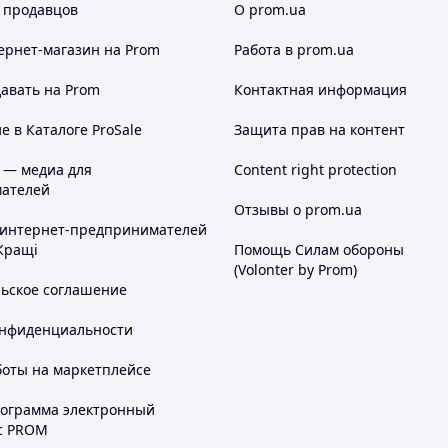
 продавцов
О prom.ua
ернет-магазин
на Prom
Работа в prom.ua
авать на Prom
Контактная информация
 в Каталоге ProSale
Защита прав на контент
 — медиа для
Content right protection
ателей
Отзывы о prom.ua
 интернет-предпринимателей
Кращі
Помощь Силам обороны
(Volonter by Prom)
льское соглашение
онфиденциальности
боты на маркетплейсе
рограмма электронный
с PROM