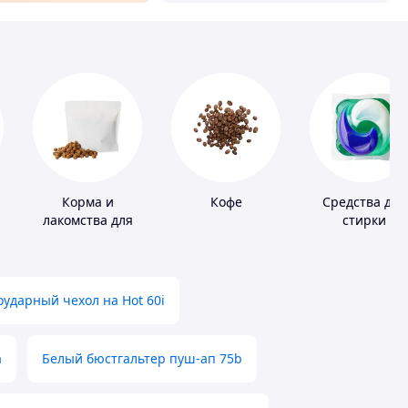
Корма и
Кофе
Средства для
лакомства для
стирки
домашних
животных и
птиц
ударный чехол на Hot 60i
а
Белый бюстгальтер пуш-ап 75b