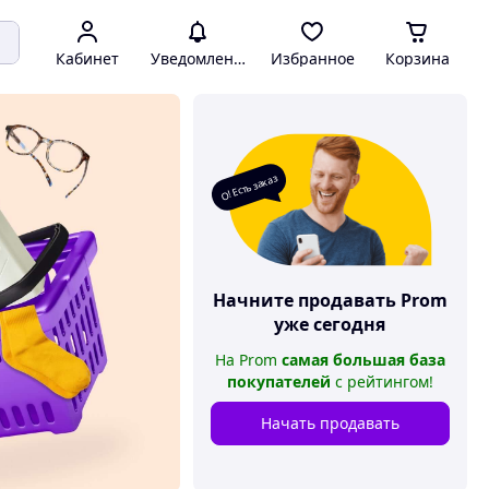
Кабинет
Уведомления
Избранное
Корзина
О! Есть заказ
Начните продавать
Prom
уже сегодня
На
Prom
самая большая база
покупателей
с рейтингом
!
Начать продавать