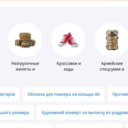
Разгрузочные
Кроссовки и
Армейские
жилеты и
кеды
спецсумки и
плитоноски без
рюкзаки
плит
маторов
Обложка для планера на кольцах А6
Противо
льшого размера
Кружевной конверт на выписку из роддом