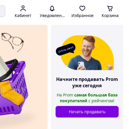
Кабинет
Уведомления
Избранное
Корзина
О! Есть заказ
Начните продавать
Prom
уже сегодня
На
Prom
самая большая база
покупателей
с рейтингом
!
Начать продавать