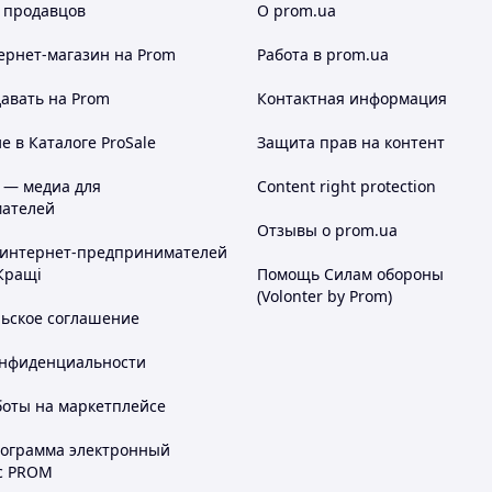
 продавцов
О prom.ua
ернет-магазин
на Prom
Работа в prom.ua
авать на Prom
Контактная информация
 в Каталоге ProSale
Защита прав на контент
 — медиа для
Content right protection
ателей
Отзывы о prom.ua
 интернет-предпринимателей
Кращі
Помощь Силам обороны
(Volonter by Prom)
льское соглашение
онфиденциальности
боты на маркетплейсе
рограмма электронный
с PROM