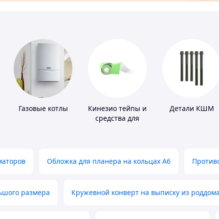
Газовые котлы
Кинезио тейпы и
Детали КШМ
средства для
тейпирования
маторов
Обложка для планера на кольцах А6
Противо
льшого размера
Кружевной конверт на выписку из роддом