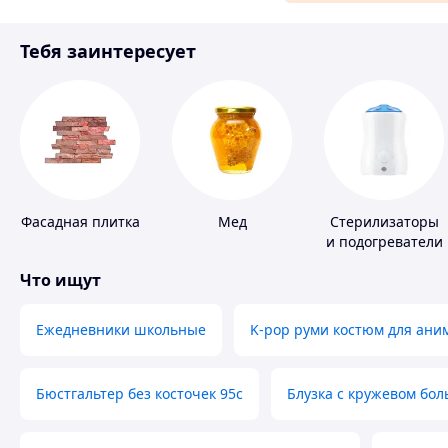
Аксессуары и украшения
Тебя заинтересует
Материалы для ремонта
Спорт и отдых
Фасадная плитка
Мед
Стерилизаторы
и подогреватели
для детского
Что ищут
питания
Ежедневники школьные
K-pop руми костюм для ани
Бюстгальтер без косточек 95с
Блузка с кружевом бо