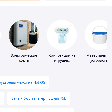
Электрические
Композиции из
Материалы дл
котлы
игрушек,
устройства
й
одежды,
полимерных
подгузников
полов
ударный чехол на Hot 60i
а
Белый бюстгальтер пуш-ап 75b