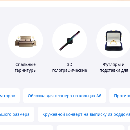
Спальные
3D
Футляры и
гарнитуры
голографические
подставки для
устройства
драгоценносте
маторов
Обложка для планера на кольцах А6
Противо
льшого размера
Кружевной конверт на выписку из роддом