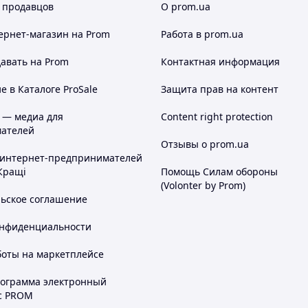
 продавцов
О prom.ua
ернет-магазин
на Prom
Работа в prom.ua
авать на Prom
Контактная информация
 в Каталоге ProSale
Защита прав на контент
 — медиа для
Content right protection
ателей
Отзывы о prom.ua
 интернет-предпринимателей
Кращі
Помощь Силам обороны
(Volonter by Prom)
льское соглашение
онфиденциальности
боты на маркетплейсе
рограмма электронный
с PROM