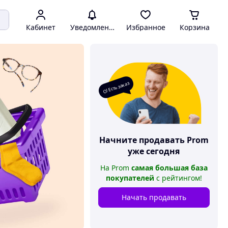
Кабинет
Уведомления
Избранное
Корзина
О! Есть заказ
Начните продавать
Prom
уже сегодня
На
Prom
самая большая база
покупателей
с рейтингом
!
Начать продавать