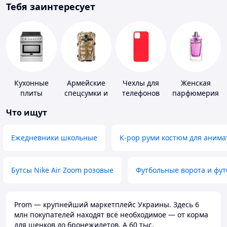
Тебя заинтересует
Кухонные
Армейские
Чехлы для
Женская
плиты
спецсумки и
телефонов
парфюмерия
рюкзаки
Что ищут
Ежедневники школьные
K-pop руми костюм для анима
Бутсы Nike Air Zoom розовые
Футбольные ворота и фу
Prom — крупнейший маркетплейс Украины. Здесь 6
млн покупателей находят всё необходимое — от корма
для щенков до бронежилетов. А 60 тыс.